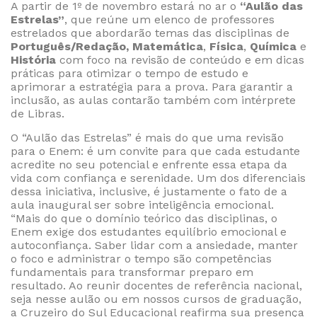
A partir de 1º de novembro estará no ar o
“Aulão das
Estrelas”
, que reúne um elenco de professores
estrelados que abordarão temas das disciplinas de
Português/Redação, Matemática
,
Física
,
Química
e
História
com foco na revisão de conteúdo e em dicas
práticas para otimizar o tempo de estudo e
aprimorar a estratégia para a prova. Para garantir a
inclusão, as aulas contarão também com intérprete
de Libras.
O “Aulão das Estrelas” é mais do que uma revisão
para o Enem: é um convite para que cada estudante
acredite no seu potencial e enfrente essa etapa da
vida com confiança e serenidade. Um dos diferenciais
dessa iniciativa, inclusive, é justamente o fato de a
aula inaugural ser sobre inteligência emocional.
“Mais do que o domínio teórico das disciplinas, o
Enem exige dos estudantes equilíbrio emocional e
autoconfiança. Saber lidar com a ansiedade, manter
o foco e administrar o tempo são competências
fundamentais para transformar preparo em
resultado. Ao reunir docentes de referência nacional,
seja nesse aulão ou em nossos cursos de graduação,
a Cruzeiro do Sul Educacional reafirma sua presença