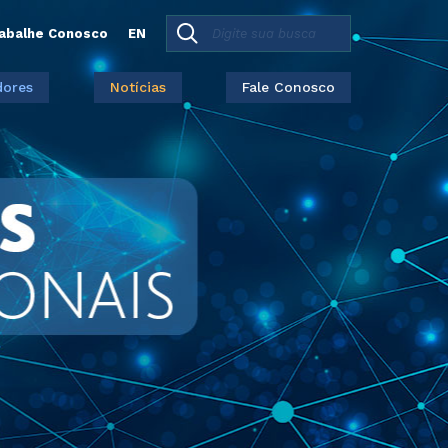
abalhe Conosco
EN
dores
Notícias
Fale Conosco