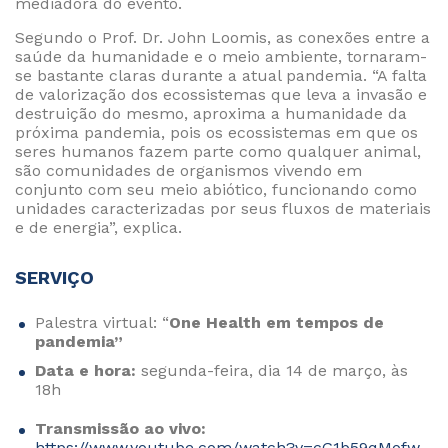
mediadora do evento.
Segundo o Prof. Dr. John Loomis, as conexões entre a
saúde da humanidade e o meio ambiente, tornaram-
se bastante claras durante a atual pandemia. “A falta
de valorização dos ecossistemas que leva a invasão e
destruição do mesmo, aproxima a humanidade da
próxima pandemia, pois os
ecossistemas em que os
seres humanos fazem parte como qualquer animal,
são comunidades de organismos vivendo em
conjunto com seu meio abiótic
o, funcionando
como
unidades caracterizadas por seus fluxos de materiais
e de energia”, explica.
SERVIÇO
Palestra virtual: “
One Health em tempos de
pandemia”
Data e hora:
segunda-feira, dia 14 de março, às
18h
Transmissão ao vivo:
https://www.youtube.com/watch?v=cG1b59qMofw