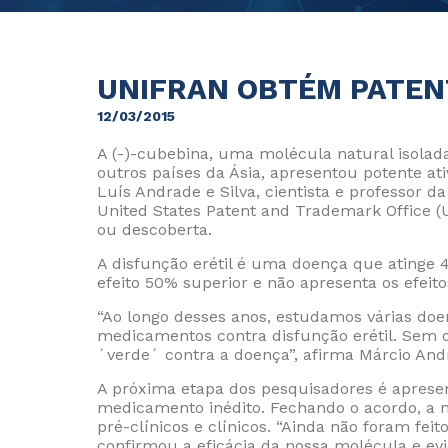
UNIFRAN OBTÉM PATEN
12/03/2015
A (-)-cubebina, uma molécula natural isola
outros países da Ásia, apresentou potente ati
Luís Andrade e Silva, cientista e professor 
United States Patent and Trademark Office 
ou descoberta.
A disfunção erétil é uma doença que atinge
efeito 50% superior e não apresenta os efei
“Ao longo desses anos, estudamos várias doe
medicamentos contra disfunção erétil. Sem 
´verde´ contra a doença”, afirma Márcio And
A próxima etapa dos pesquisadores é apresen
medicamento inédito. Fechando o acordo, a m
pré-clínicos e clínicos. “Ainda não foram fe
confirmou a eficácia da nossa molécula e evi