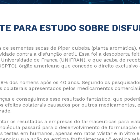
TE PARA ESTUDO SOBRE DISFU
da de sementes secas de Piper cubeba (planta aromática)
vidade contra a disfunção erétil. Essa foi a descoberta fe
da Universidade de Franca (UNIFRAN), e que acaba de rece
(USPTO), órgão americano que concede o direito exclusiv
 48% dos homens após os 40 anos. Segundo os pesquisado
tos colaterais apresentados pelos medicamentos comercial
nças e conseguimos esse resultado fantástico, que poderá
os efeitos colaterais causados por outros medicamentos,
rade.
Política d
Política 
tar os resultados a empresas do farmacêuticas para viabi
olécula passará para o desenvolvimento de formulação e,
itos testes em humanos, apenas em ratos Wistar e in vitro
denciou sua ação na enzima fosfodisterase 5”, explica Má