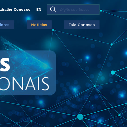
abalhe Conosco
EN
dores
Notícias
Fale Conosco