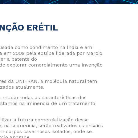
NÇÃO ERÉTIL
, usada como condimento na Índia e em
ita em 2009 pela equipe liderada por Marcio
ber a patente do
o de explorar comercialmente uma invenção
res da UNIFRAN, a molécula natural tem
izados atualmente.
 mudar todas as características dos
 estamos na iminência de um tratamento
e Privacidade
de Cookies
lizar a futura comercialização desse
 na sequência, serão realizados os ensaios
 em corpos cavernosos isolados, onde se
rcio Andrade.